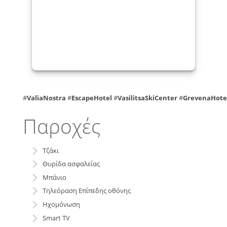
#
ValiaNostra
#
EscapeHotel
#
VasilitsaSkiCenter
#
GrevenaHote
Παροχές
Tζάκι
Θυρίδα ασφαλείας
Μπάνιο
Τηλεόραση Επίπεδης οθόνης
Ηχομόνωση
Smart TV