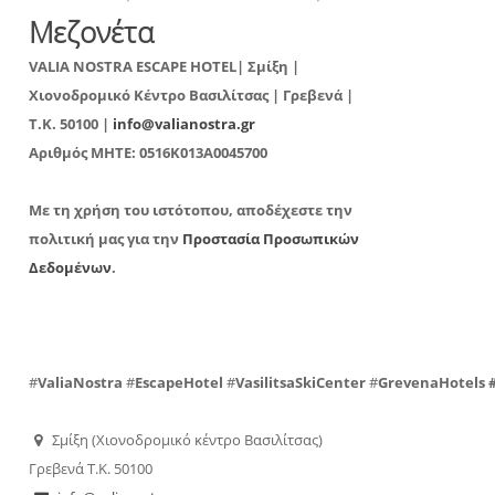
Μεζονέτα
VALIA NOSTRA ESCAPE HOTEL| Σμίξη |
Χιονοδρομικό Κέντρο Βασιλίτσας | Γρεβενά |
T.K. 50100 |
info@valianostra.gr
Αριθμός ΜΗΤΕ:
0516K013A0045700
Με τη χρήση του ιστότοπου, αποδέχεστε την
πολιτική μας για την
Προστασία Προσωπικών
Δεδομένων
.
#
ValiaNostra
#
EscapeHotel
#
VasilitsaSkiCenter
#
GrevenaHotels
Σμίξη (Χιονοδρομικό κέντρο Βασιλίτσας)
Γρεβενά Τ.Κ. 50100