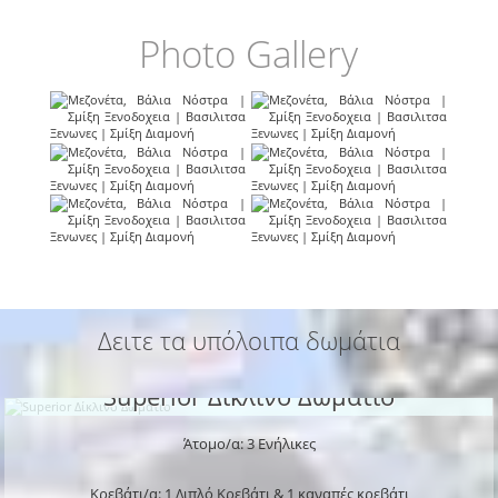
Photo Gallery
Δειτε τα υπόλοιπα δωμάτια
Superior Δίκλινο Δωμάτιο
Άτομο/α: 3 Ενήλικες
Κρεβάτι/α: 1 Διπλό Κρεβάτι & 1 καναπές κρεβάτι