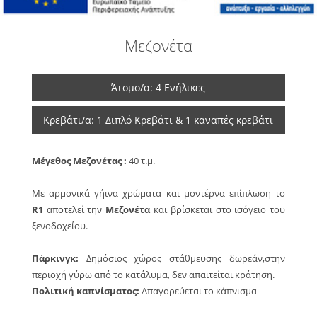
Μεζονέτα
Άτομο/α: 4 Ενήλικες
Κρεβάτι/α: 1 Διπλό Κρεβάτι & 1 καναπές κρεβάτι
Μέγεθος Μεζονέτα
ς :
40 τ.μ.
Με αρμονικά γήινα χρώματα και μοντέρνα επίπλωση τo
R1
αποτελεί την
Μεζονέτα
και βρίσκεται στο ισόγειο του
ξενοδοχείου.
Πάρκινγκ:
Δημόσιος χώρος στάθμευσης δωρεάν,στην
περιοχή γύρω από το κατάλυμα, δεν απαιτείται κράτηση.
Πολιτική καπνίσματος:
Απαγορεύεται το κάπνισμα