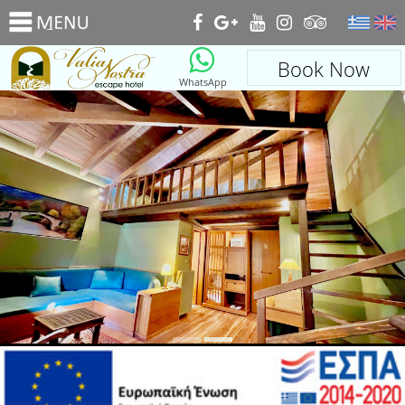
_
Book Now
WhatsApp