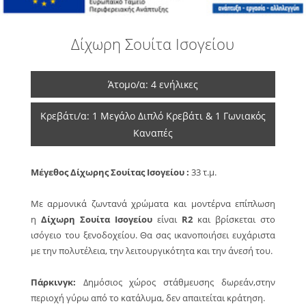
Δίχωρη Σουίτα Ισογείου
Άτομο/α: 4 ενήλικες
Κρεβάτι/α: 1 Μεγάλο Διπλό Κρεβάτι & 1 Γωνιακός
Καναπές
Μέγεθος Δίχωρης Σουίτας Ισογείου :
33 τ.μ.
Με αρμονικά ζωντανά χρώματα και μοντέρνα επίπλωση
η
Δίχωρη Σουίτα Ισογείου
είναι
R2
και βρίσκεται στο
ισόγειο του ξενοδοχείου. Θα σας ικανοποιήσει ευχάριστα
με την πολυτέλεια, την λειτουργικότητα και την άνεσή του.
Πάρκινγκ:
Δημόσιος χώρος στάθμευσης δωρεάν,στην
περιοχή γύρω από το κατάλυμα, δεν απαιτείται κράτηση.