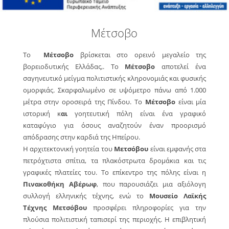
Μέτσοβο
Το
Μέτσοβο
βρίσκεται στο ορεινό μεγαλείο της
βορειοδυτικής Ελλάδας,. Tο
Μέτσοβο
αποτελεί ένα
σαγηνευτικό μείγμα πολιτιστικής κληρονομιάς και φυσικής
ομορφιάς. Σκαρφαλωμένο σε υψόμετρο πάνω από 1.000
μέτρα στην οροσειρά της Πίνδου. Tο
Μέτσοβο
είναι μία
ιστορική κ
αι
γοητευτική πόλη είναι ένα γραφικό
καταφύγιο για όσους αναζητούν έναν προορισμό
απόδρασης στην καρδιά της Ηπείρου.
Η αρχιτεκτονική γοητεία του
Μετσόβου
είναι εμφανής στα
πετρόχτιστα σπίτια, τα πλακόστρωτα δρομάκια και τις
γραφικές πλατείες του. Το επίκεντρο της πόλης είναι η
Πινακοθήκη Αβέρωφ
, που παρουσιάζει μια αξιόλογη
συλλογή ελληνικής τέχνης, ενώ το
Μουσείο Λαϊκής
Τέχνης Μετσόβου
προσφέρει πληροφορίες για την
πλούσια πολιτιστική ταπισερί της περιοχής. Η επιβλητική