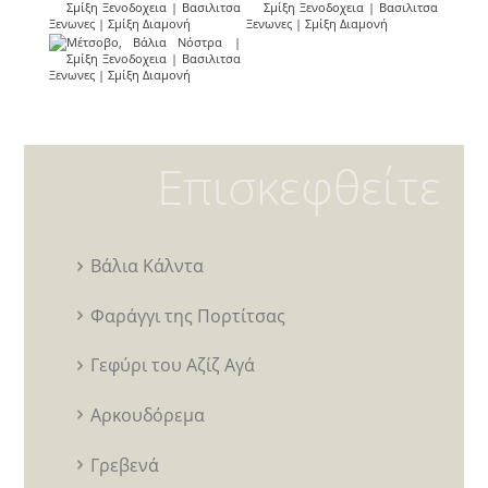
Επισκεφθείτε
Βάλια Κάλντα
Φαράγγι της Πορτίτσας
Γεφύρι του Αζίζ Αγά
Αρκουδόρεμα
Γρεβενά