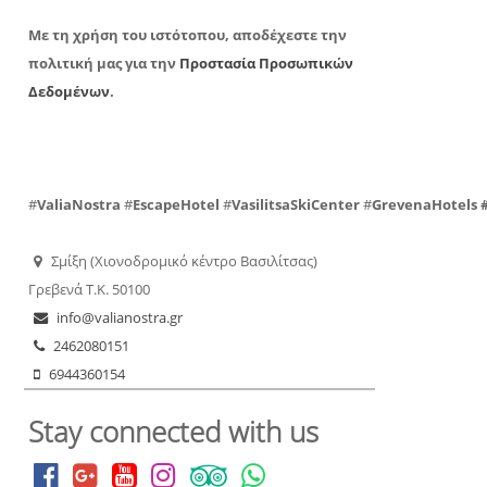
Με τη χρήση του ιστότοπου, αποδέχεστε την
πολιτική μας για την
Προστασία Προσωπικών
Δεδομένων
.
#
ValiaNostra
#
EscapeHotel
#
VasilitsaSkiCenter
#
GrevenaHotels
Σμίξη (Χιονοδρομικό κέντρο Βασιλίτσας)
Γρεβενά Τ.Κ. 50100
info@valianostra.gr
2462080151
6944360154
Stay connected with us