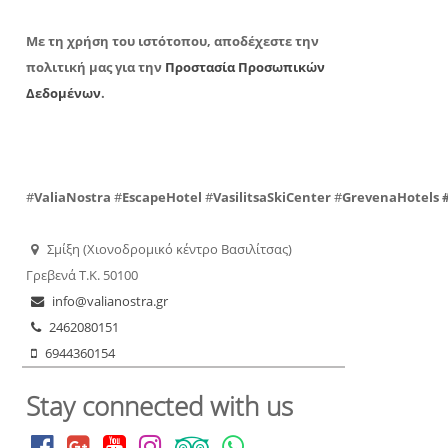
Με τη χρήση του ιστότοπου, αποδέχεστε την
πολιτική μας για την
Προστασία Προσωπικών
Δεδομένων
.
#
ValiaNostra
#
EscapeHotel
#
VasilitsaSkiCenter
#
GrevenaHotels
Σμίξη (Χιονοδρομικό κέντρο Βασιλίτσας)
Γρεβενά Τ.Κ. 50100
info@valianostra.gr
2462080151
6944360154
Stay connected with us